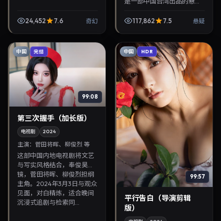
是一部中国台湾出品的悬疑
动漫，罗泓轸执导，金城
武、李善均等主演，2024年
24,452
7.6
117,862
7.5
奇幻
悬疑
9月2日院线上映。剧情围绕
都市情感与悬念展开...
中国
中国
完结
HDR
99:08
第三次握手（加长版）
电视剧
2024
主演：
菅田将晖、柳俊烈 等
这部中国内地电视剧将文艺
与写实风格结合，奉俊昊掌
镜，菅田将晖、柳俊烈担纲
99:57
主角。2024年3月3日与观众
见面，对白精炼，适合晚间
平行告白（导演剪辑
沉浸式追剧与检索同...
版）