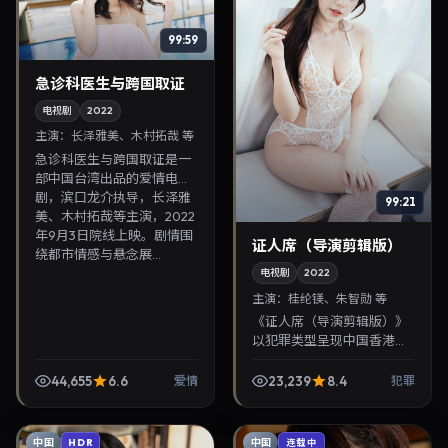
99:59
急诊科医生与跨国取证
电视剧
2022
主演：
长泽雅美、木村拓哉 等
急诊科医生与跨国取证是一
部中国台湾出品的爱情电视
剧，滨口龙介执导，长泽雅
99:21
美、木村拓哉等主演，2022
年9月3日院线上映。剧情围
证人席（导演剪辑版）
绕都市情感与悬念展...
电视剧
2022
主演：
桂纶镁、朱智勋 等
《证人席（导演剪辑版）》
以犯罪类型呈现中国香港当
代故事，导演钟孟宏，主演
桂纶镁、朱智勋。2022年1
44,655
6.6
23,239
8.4
爱情
犯罪
月2日登陆院线后亦适合在
家大屏回放，兼顾口碑...
中国
中国
HDR
连载中