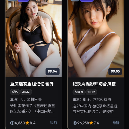
99:06
99:05
重庆迷雾重组记忆·番外
纪录片摄影师与台风夜
综艺
2022
纪录片
2022
主演：
IU、梁朝伟 等
主演：
张译、木村拓哉 等
蜷川实花作品《重庆迷雾重
这部中国内地纪录片将悬疑
组记忆·番外》（中国内地·科
与写实风格结合，是枝裕和
幻）由IU、梁朝伟领衔，
掌镜，张译、木村拓哉担纲
2022年4月6日正式上映。
主角。2022年8月16日与观
4,660
8.4
96,958
7.4
科幻
悬疑
影片叙事紧凑，人物刻画细
众见面，对白精炼，适合晚