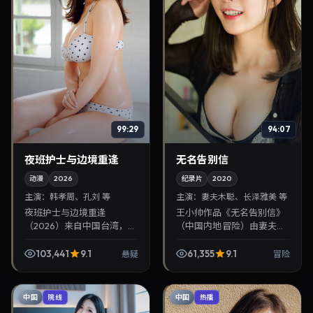
99:29
94:07
夜班护士与边境重逢
无名告别信
动漫
2026
纪录片
2020
主演：
韩孝周、孔刘 等
主演：
妻夫木聪、长泽雅美 等
夜班护士与边境重逢
王小帅作品《无名告别信》
（2026）来自中国台湾，类
（中国内地·冒险）由妻夫木
型为悬疑，蜷川实花执导，
聪、长泽雅美领衔，2020年
韩孝周、孔刘等参与演出。
8月25日正式上映。影片叙
103,441
9.1
61,355
9.1
悬疑
冒险
2026年1月1日公映，画面质
事紧凑，人物刻画细腻，可
感突出，兼顾院线观感...
作为华语电影与热...
中国
中国
院线
热播