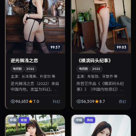
99:37
99:03
逆光搁浅之恋
《横滨码头纪事》
电视剧
2022
电视剧
2022
主演：
长泽雅美、朴宝剑 等
主演：
朱智勋、宋慧乔 等
逆光搁浅之恋（2022）来自
陈哲艺作品《《横滨码头纪
中国内地，类型为科幻，张
事》》（中国内地·奇幻）由
艺谋执导，长泽雅美、朴宝
朱智勋、宋慧乔领衔，2022
剑等参与演出。2022年3月3
年5月19日正式上映。影片叙
96,653
7.0
56,309
8.7
科幻
奇幻
日公映，画面质感突出，兼
事紧凑，人物刻画细腻，可
顾院线观感与家...
作为华语电影与...
中国
中国
完结
院线