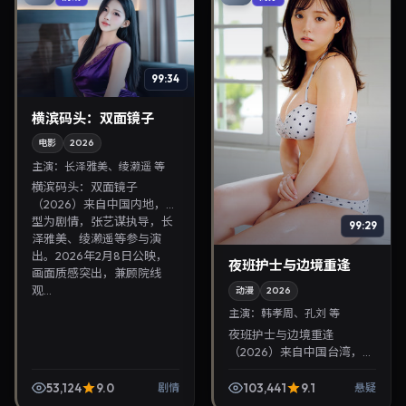
99:34
横滨码头：双面镜子
电影
2026
主演：
长泽雅美、绫濑遥 等
横滨码头：双面镜子
（2026）来自中国内地，类
型为剧情，张艺谋执导，长
99:29
泽雅美、绫濑遥等参与演
出。2026年2月8日公映，
夜班护士与边境重逢
画面质感突出，兼顾院线
观...
动漫
2026
主演：
韩孝周、孔刘 等
夜班护士与边境重逢
（2026）来自中国台湾，类
型为悬疑，蜷川实花执导，
韩孝周、孔刘等参与演出。
53,124
9.0
103,441
9.1
剧情
悬疑
2026年1月1日公映，画面质