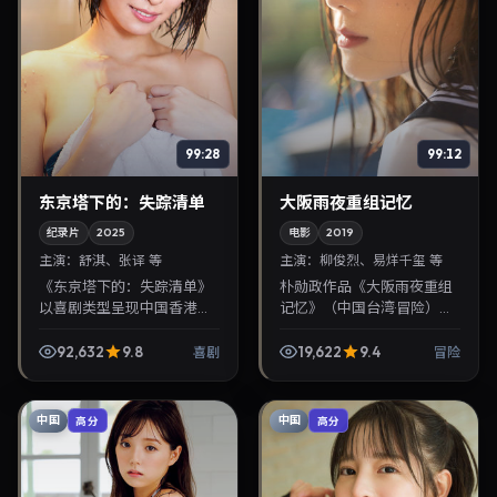
99:28
99:12
东京塔下的：失踪清单
大阪雨夜重组记忆
纪录片
2025
电影
2019
主演：
舒淇、张译 等
主演：
柳俊烈、易烊千玺 等
《东京塔下的：失踪清单》
朴勋政作品《大阪雨夜重组
以喜剧类型呈现中国香港当
记忆》（中国台湾·冒险）由
代故事，导演贾樟柯，主演
柳俊烈、易烊千玺领衔，
舒淇、张译。2025年2月8日
2019年11月26日正式上映。
92,632
9.8
19,622
9.4
喜剧
冒险
登陆院线后亦适合在家大屏
影片叙事紧凑，人物刻画细
回放，兼顾口碑与流...
腻，可作为华语电...
中国
中国
高分
高分