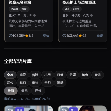
终章无名驿站
夜班护士与边境重逢
电视剧
2021
动漫
2026
主演：
朱一龙、IU 等
主演：
韩孝周、孔刘 等
终章无名驿站为中国香港爱
夜班护士与边境重逢
情片，毕赣执导，朱一龙、
（2026）来自中国台湾，类
IU联袂出演。2021年5月26
型为悬疑，蜷川实花执导，
日首映，讲述人性抉择与反
韩孝周、孔刘等参与演出。
108,359
8.7
103,441
9.1
爱情
悬疑
转，推荐给关注华语影视片
2026年1月1日公映，画面质
库与热播榜单更新...
感突出，兼顾院线观感...
全部华语片库
全部
恋爱
冒险
机甲
日常
悬疑
美食
音乐
武侠
科幻
魔法
奇幻
运动
最新
最热
评分
当前类型共
45
部，展示前
24
部
中国
中国
院线
高分