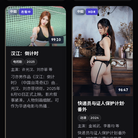
回放，兼顾口碑与流...
中国
中国
连载中
HDR
99:10
汉江：倒计时
电视剧
2025
主演：
许光汉、刘亦菲 等
刁亦男作品《汉江：倒计
时》（中国台湾·奇幻）由许
光汉、刘亦菲领衔，2025年
96:47
8月10日正式上映。影片叙
事紧凑，人物刻画细腻，可
快递员与证人保护计划·
作为华语电影与热播...
番外
动漫
2024
主演：
金城武、李善均 等
快递员与证人保护计划·番外