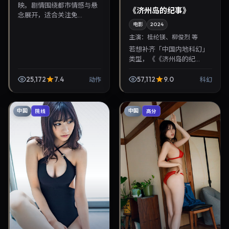
映。剧情围绕都市情感与悬
《济州岛的纪事》
念展开，适合关注免...
电影
2024
主演：
桂纶镁、柳俊烈 等
若想补齐「中国内地科幻」
类型，《《济州岛的纪
事》》值得关注：滨口龙介
导演，桂纶镁、柳俊烈主
25,172
7.4
57,112
9.0
动作
科幻
演，2024年2月4日上映。
剧情线索清晰，适合华语剧
迷...
中国
中国
院线
高分