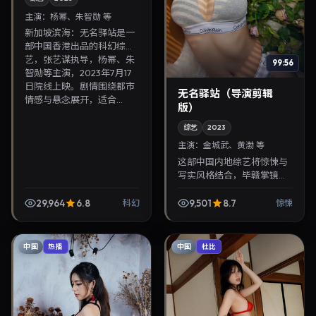
主演：
杨幂、朱智勋 等
新加坡滨海：无名驿站是一
部中国香港出品的科幻综
艺，张艺谋执导，杨幂、朱
99:56
智勋等主演，2023年7月17
日院线上映。剧情围绕都市
无名驿站（导演剪辑
情感与悬念展开，适合...
版）
综艺
2023
主演：
金城武、黄渤 等
这部中国内地综艺将惊悚与
写实风格结合，毕赣掌镜，
金城武、黄渤担纲主角。
2023年7月25日与观众见
29,964
6.8
9,501
8.7
科幻
惊悚
面，对白精炼，适合晚间沉
浸式追剧与检索同类华语...
中国
中国
热播
杜比