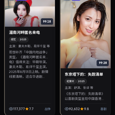
99:18
湄南河畔匿名来电
综艺
2025
主演：
妻夫木聪、易烊千玺 等
若想补齐「中国内地战争」
类型，《湄南河畔匿名来
电》值得关注：毕赣导演，
99:28
妻夫木聪、易烊千玺主演，
2025年8月13日上映。剧情
东京塔下的：失踪清单
线索清晰，适合华语剧...
纪录片
2025
主演：
舒淇、张译 等
《东京塔下的：失踪清单》
以喜剧类型呈现中国香港当
代故事，导演贾樟柯，主演
舒淇、张译。2025年2月8日
117,377
7.7
92,632
9.8
战争
喜剧
登陆院线后亦适合在家大屏