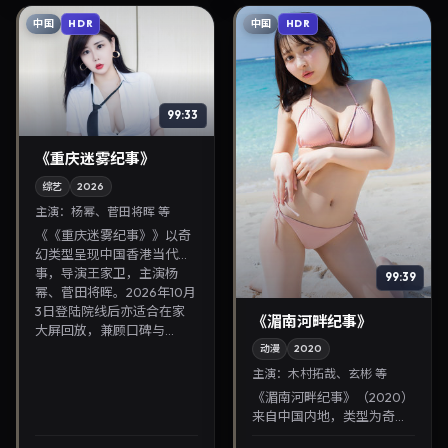
迷...
中国
中国
HDR
HDR
99:33
《重庆迷雾纪事》
综艺
2026
主演：
杨幂、菅田将晖 等
《《重庆迷雾纪事》》以奇
幻类型呈现中国香港当代故
事，导演王家卫，主演杨
99:39
幂、菅田将晖。2026年10月
3日登陆院线后亦适合在家
《湄南河畔纪事》
大屏回放，兼顾口碑与...
动漫
2020
主演：
木村拓哉、玄彬 等
《湄南河畔纪事》（2020）
来自中国内地，类型为奇
幻，贾樟柯执导，木村拓