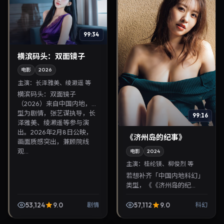
99:34
横滨码头：双面镜子
电影
2026
主演：
长泽雅美、绫濑遥 等
横滨码头：双面镜子
（2026）来自中国内地，类
型为剧情，张艺谋执导，长
99:16
泽雅美、绫濑遥等参与演
出。2026年2月8日公映，
《济州岛的纪事》
画面质感突出，兼顾院线
观...
电影
2024
主演：
桂纶镁、柳俊烈 等
若想补齐「中国内地科幻」
类型，《《济州岛的纪
事》》值得关注：滨口龙介
导演，桂纶镁、柳俊烈主
53,124
9.0
57,112
9.0
剧情
科幻
演，2024年2月4日上映。
剧情线索清晰，适合华语剧