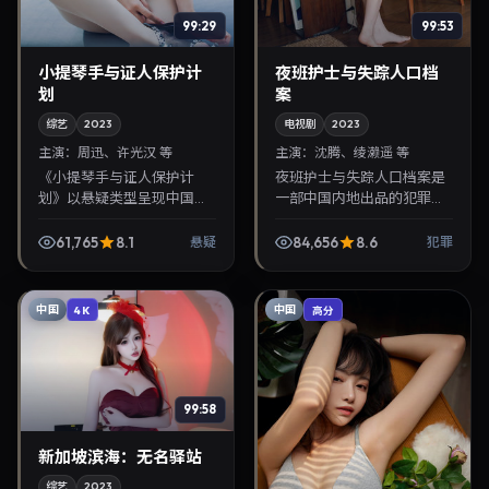
99:29
99:53
小提琴手与证人保护计
夜班护士与失踪人口档
划
案
综艺
2023
电视剧
2023
主演：
周迅、许光汉 等
主演：
沈腾、绫濑遥 等
《小提琴手与证人保护计
夜班护士与失踪人口档案是
划》以悬疑类型呈现中国香
一部中国内地出品的犯罪电
港当代故事，导演是枝裕
视剧，奉俊昊执导，沈腾、
和，主演周迅、许光汉。
绫濑遥等主演，2023年6月
61,765
8.1
84,656
8.6
悬疑
犯罪
2023年9月9日登陆院线后
10日院线上映。剧情围绕都
亦适合在家大屏回放，兼顾
市情感与悬念展开，...
口...
中国
中国
4K
高分
99:58
新加坡滨海：无名驿站
综艺
2023