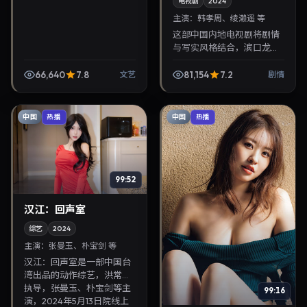
电视剧
2024
主演：
韩孝周、绫濑遥 等
这部中国内地电视剧将剧情
与写实风格结合，滨口龙介
掌镜，韩孝周、绫濑遥担纲
主角。2024年11月25日与观
66,640
7.8
81,154
7.2
文艺
剧情
众见面，对白精炼，适合晚
间沉浸式追剧与检...
中国
中国
热播
热播
99:52
汉江：回声室
综艺
2024
主演：
张曼玉、朴宝剑 等
汉江：回声室是一部中国台
湾出品的动作综艺，洪常秀
执导，张曼玉、朴宝剑等主
99:16
演，2024年5月13日院线上