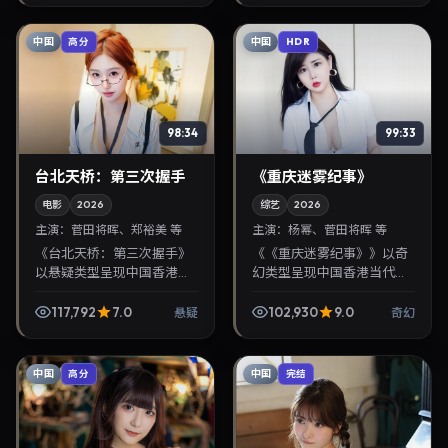
感突出，兼顾院线观感...
中国
中国
高分
HDR
98:34
99:33
台北天桥：第三次握手
《重庆迷雾纪事》
电影
2026
综艺
2026
主演：
菅田将晖、郑裕美 等
主演：
杨幂、菅田将晖 等
《台北天桥：第三次握手》
《《重庆迷雾纪事》》以奇
以悬疑类型呈现中国香港当
幻类型呈现中国香港当代故
代故事，导演是枝裕和，主
事，导演王家卫，主演杨
演菅田将晖、郑裕美。2026
幂、菅田将晖。2026年10月
117,792
7.0
102,930
9.0
悬疑
奇幻
年2月11日登陆院线后亦适合
3日登陆院线后亦适合在家
在家大屏回放，兼...
大屏回放，兼顾口碑与...
中国
中国
高分
完结