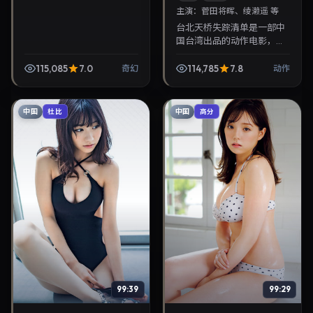
主演：
菅田将晖、绫濑遥 等
台北天桥失踪清单是一部中
国台湾出品的动作电影，陈
哲艺执导，菅田将晖、绫濑
遥等主演，2026年12月6日
115,085
7.0
114,785
7.8
奇幻
动作
院线上映。剧情围绕都市情
感与悬念展开，适合...
中国
中国
杜比
高分
99:39
99:29