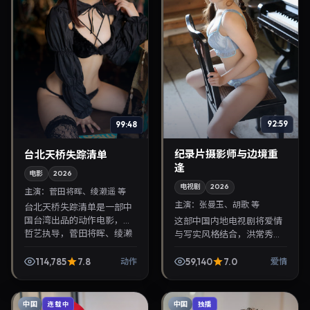
92:59
99:48
纪录片摄影师与边境重
台北天桥失踪清单
逢
电影
2026
电视剧
2026
主演：
菅田将晖、绫濑遥 等
主演：
张曼玉、胡歌 等
台北天桥失踪清单是一部中
国台湾出品的动作电影，陈
这部中国内地电视剧将爱情
哲艺执导，菅田将晖、绫濑
与写实风格结合，洪常秀掌
遥等主演，2026年12月6日
镜，张曼玉、胡歌担纲主
院线上映。剧情围绕都市情
角。2026年7月4日与观众
114,785
7.8
59,140
7.0
动作
爱情
感与悬念展开，适合...
见面，对白精炼，适合晚间
沉浸式追剧与检索同类华...
中国
中国
连载中
独播