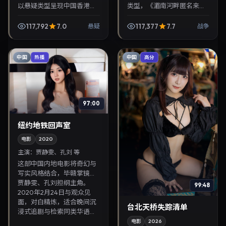
以悬疑类型呈现中国香港当
类型，《湄南河畔匿名来
代故事，导演是枝裕和，主
电》值得关注：毕赣导演，
演菅田将晖、郑裕美。2026
妻夫木聪、易烊千玺主演，
117,792
7.0
117,377
7.7
悬疑
战争
年2月11日登陆院线后亦适合
2025年8月13日上映。剧情
在家大屏回放，兼...
线索清晰，适合华语剧...
中国
中国
热播
高分
97:00
纽约地铁回声室
电影
2020
主演：
贾静雯、孔刘 等
这部中国内地电影将奇幻与
写实风格结合，毕赣掌镜，
贾静雯、孔刘担纲主角。
99:48
2020年2月24日与观众见
面，对白精炼，适合晚间沉
台北天桥失踪清单
浸式追剧与检索同类华语...
电影
2026