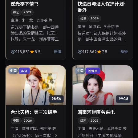
逆光零下情书
快递员与证人保护计划·
番外
综艺
2021
动漫
2024
主演：
朱一龙、刘亦菲 等
主演：
金城武、李善均 等
逆光零下情书是一部中国香
港出品的爱情综艺，张艺谋
快递员与证人保护计划·番外
执导，朱一龙、刘亦菲等主
是一部中国台湾出品的悬疑
演，2021年3月26日院线上
动漫，罗泓轸执导，金城
映。剧情围绕都市情感与悬
武、李善均等主演，2024年
118,831
8.5
117,862
7.5
爱情
悬疑
念展开，适合关注免...
9月2日院线上映。剧情围绕
都市情感与悬念展开...
中国
中国
高分
连载中
98:34
99:18
台北天桥：第三次握手
湄南河畔匿名来电
电影
2026
综艺
2025
主演：
菅田将晖、郑裕美 等
主演：
妻夫木聪、易烊千玺 等
《台北天桥：第三次握手》
若想补齐「中国内地战争」